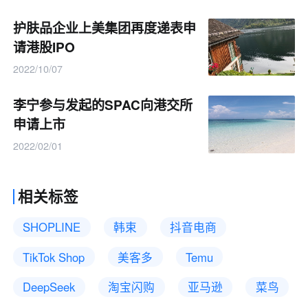
护肤品企业上美集团再度递表申
请港股IPO
2022/10/07
李宁参与发起的SPAC向港交所
申请上市
2022/02/01
相关标签
SHOPLINE
韩束
抖音电商
TikTok Shop
美客多
Temu
DeepSeek
淘宝闪购
亚马逊
菜鸟