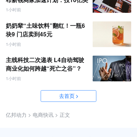
金资源帮扶四类商家
1小时前
奶奶辈“土味饮料”翻红！一瓶6
块9 门店卖到45元
1小时前
主线科技二次递表 L4自动驾驶
商业化如何跨越“死亡之谷”？
1小时前
去首页
亿邦动力 >
电商快讯 >
正文