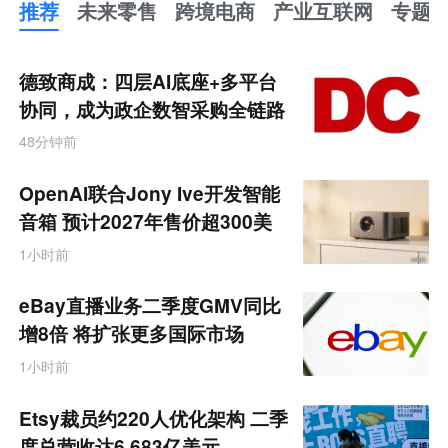
推荐
未来零售
跨境电商
产业互联网
专题
推
荐
未
德致商成：四层AI底座+多平台
来
零
协同，成为政企数智采购全链路
售
服务商
跨
48分钟前
境
电
商
OpenAI联合Jony Ive开发智能
产
业
音箱 预计2027年售价超300美
互
元
联
1小时前
网
专
题
eBay直播业务二季度GMV同比
增8倍 将扩张更多国际市场
1小时前
Etsy裁员约220人优化架构 二季
度总营收达6.683亿美元