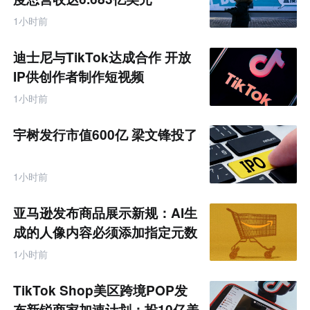
1小时前
迪士尼与TikTok达成合作 开放
IP供创作者制作短视频
1小时前
宇树发行市值600亿 梁文锋投了
1小时前
亚马逊发布商品展示新规：AI生
成的人像内容必须添加指定元数
据
1小时前
TikTok Shop美区跨境POP发
布新锐商家加速计划：投10亿美