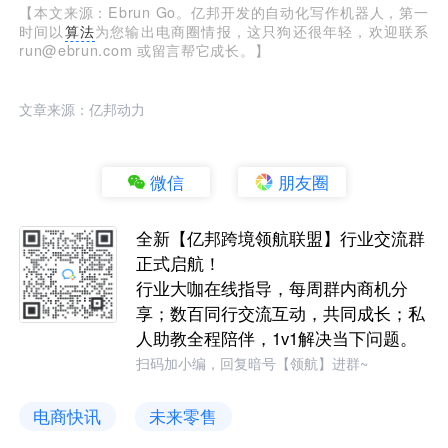
【本文来源：Ebrun Go。亿邦开发的自动化写作机器人，第一
时间以
算法
为您输出电商圈情报，这只狗还很年轻，欢迎联系
run@ebrun.com 或留言帮它成长。】
文章来源：亿邦动力
微信
朋友圈
全新【亿邦跨境领航联盟】行业交流群
正式启航！
行业大咖在线指导，每周群内商机分
享；数百同行交流互动，共同成长；私
人助教全程陪伴，1v1解决当下问题。
扫码加小编，回复暗号【领航】进群~
电商快讯
未来零售