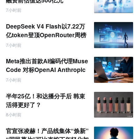
融资前估值达500亿元
7小时前
DeepSeek V4 Flash以7.22万
亿token登顶OpenRouter周榜
7小时前
Meta推出首款AI编码代理Muse
Code 对标OpenAI Anthropic
7小时前
半年25亿！和达播分手后 韩束
活得更好了？
8小时前
官宣张凌赫！产品线集体“焕新”