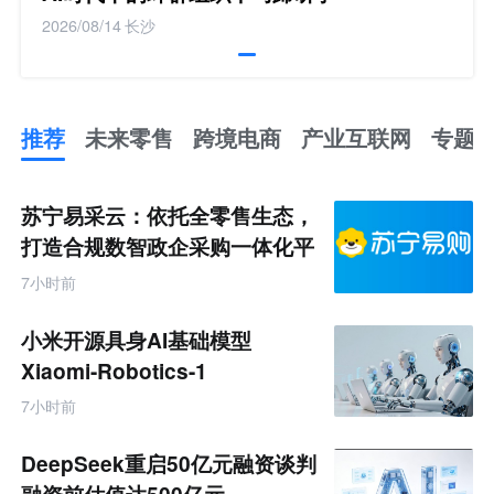
2026/08/14
长沙
推荐
未来零售
跨境电商
产业互联网
专题
推
荐
未
苏宁易采云：依托全零售生态，
来
零
打造合规数智政企采购一体化平
售
台
跨
7小时前
境
电
商
小米开源具身AI基础模型
产
业
Xiaomi-Robotics-1
互
联
7小时前
网
专
题
DeepSeek重启50亿元融资谈判