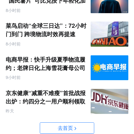
“国民薯片”可比克按下年轻化加
速键
8小时前
菜鸟启动“全球三日达”：72小时
门到门 跨境物流时效再提速
8小时前
电商早报：快手升级夏季物流履
约；老牌日化上海雪花膏母公司
破产
9小时前
京东健康“减重不难瘦”首批战报
出炉：约四分之一用户顺利领取
200元挑战金
昨天
去首页