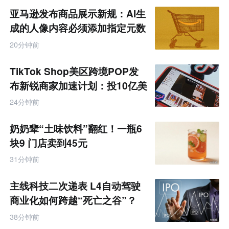
亚马逊发布商品展示新规：AI生
成的人像内容必须添加指定元数
据
20分钟前
TikTok Shop美区跨境POP发
布新锐商家加速计划：投10亿美
金资源帮扶四类商家
24分钟前
奶奶辈“土味饮料”翻红！一瓶6
块9 门店卖到45元
31分钟前
主线科技二次递表 L4自动驾驶
商业化如何跨越“死亡之谷”？
38分钟前