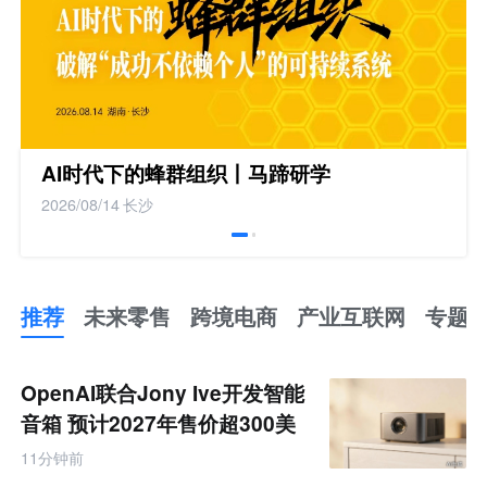
AI时代下的蜂群组织丨马蹄研学
2026/08/14
长沙
推荐
未来零售
跨境电商
产业互联网
专题
推
荐
未
OpenAI联合Jony Ive开发智能
来
零
音箱 预计2027年售价超300美
售
元
跨
11分钟前
境
电