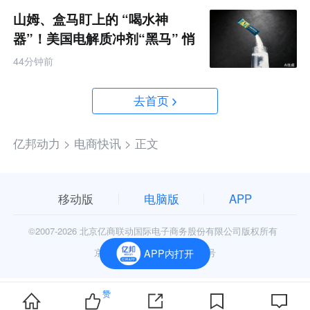
山姆、盒马盯上的 “喝水神
器”！美国电解质冲剂“黑马” 悄
悄卖了68亿
44分钟前
去首页
亿邦动力 >
电商快讯 >
正文
移动版
电脑版
APP
©2007-
2026 北京亿商联动国际电子商务股份有限公司版权所有
京公网安备11010602006906号
APP内打开
赞