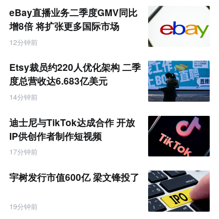
商
eBay直播业务二季度GMV同比
产
业
增8倍 将扩张更多国际市场
互
联
12分钟前
网
专
题
Etsy裁员约220人优化架构 二季
度总营收达6.683亿美元
14分钟前
迪士尼与TikTok达成合作 开放
IP供创作者制作短视频
17分钟前
宇树发行市值600亿 梁文锋投了
19分钟前