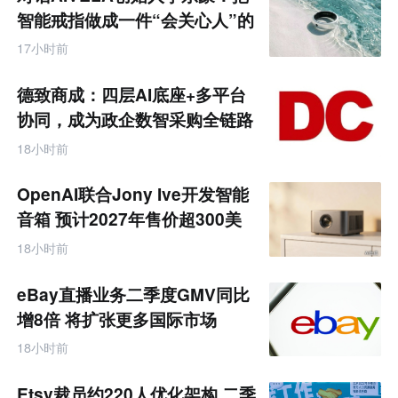
零
智能戒指做成一件“会关心人”的
售
饰品
跨
17小时前
境
电
商
德致商成：四层AI底座+多平台
产
业
协同，成为政企数智采购全链路
互
服务商
联
18小时前
网
专
题
OpenAI联合Jony Ive开发智能
音箱 预计2027年售价超300美
元
18小时前
eBay直播业务二季度GMV同比
增8倍 将扩张更多国际市场
18小时前
Etsy裁员约220人优化架构 二季