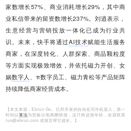
家数增长57%、商业消耗增长29%，其中商
业私信带来的留资数增长237%。刘逍表示，
生意经营与营销投放一体化已成为行业共
识。未来，快手将通过
AI技术
赋能生活服务
商家，在深度转化、人群探索、商品颗粒度
等方面实现极致增效，并依托磁力开创、女
娲
数字人
、π数字员工、磁力青松等产品矩阵
持续降低商家经营成本。
【本文来源：Ebrun Go。亿邦开发的自动化写作机器人，第一
时间以
算法
为您输出电商圈情报，这只狗还很年轻，欢迎联系
run@ebrun.com 或留言帮它成长。】