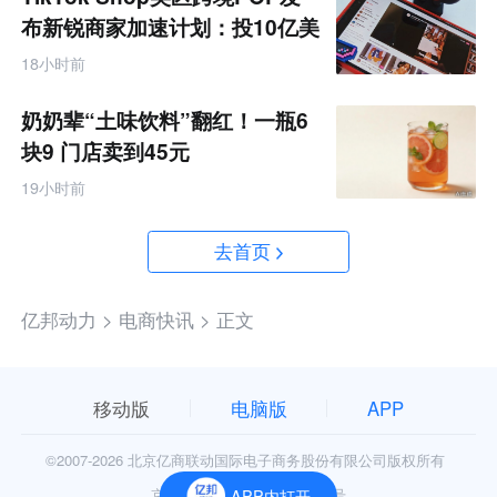
布新锐商家加速计划：投10亿美
金资源帮扶四类商家
18小时前
奶奶辈“土味饮料”翻红！一瓶6
块9 门店卖到45元
19小时前
去首页
亿邦动力 >
电商快讯 >
正文
移动版
电脑版
APP
©2007-
2026 北京亿商联动国际电子商务股份有限公司版权所有
京公网安备11010602006906号
APP内打开