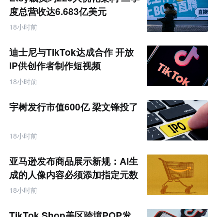
度总营收达6.683亿美元
18小时前
迪士尼与TikTok达成合作 开放
IP供创作者制作短视频
18小时前
宇树发行市值600亿 梁文锋投了
18小时前
亚马逊发布商品展示新规：AI生
成的人像内容必须添加指定元数
据
18小时前
TikTok Shop美区跨境POP发