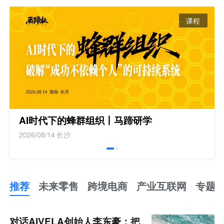
课程
AI时代下的蜂群组织丨马蹄研学
2026/08/14
长沙
推荐
未来零售
跨境电商
产业互联网
专题
推
荐
未
对话AIVELA创始人李东豪：把
来