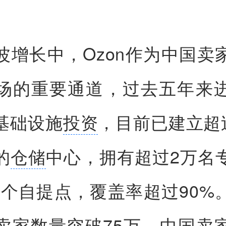
波增长中，Ozon作为中国卖
场的重要通道，过去五年来
基础设施
投资
，目前已建立超过
的
仓储
中心，拥有超过2万名
4万个自提点，覆盖率超过90%
卖家数量突破75万，中国卖