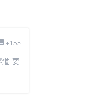
跨境电商
+155
道 要
最新：TikTok
IPO | 邦小白日