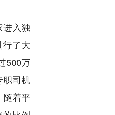
家进入独
进行了大
500万
专职司机
。随着平
家的比例