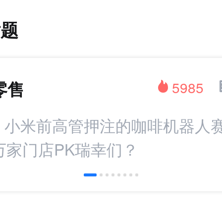
话题
零售
5985
：小米前高管押注的咖啡机器人赛
万家门店PK瑞幸们？