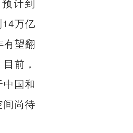
，预计到
14万亿
年有望翻
。目前，
于中国和
空间尚待