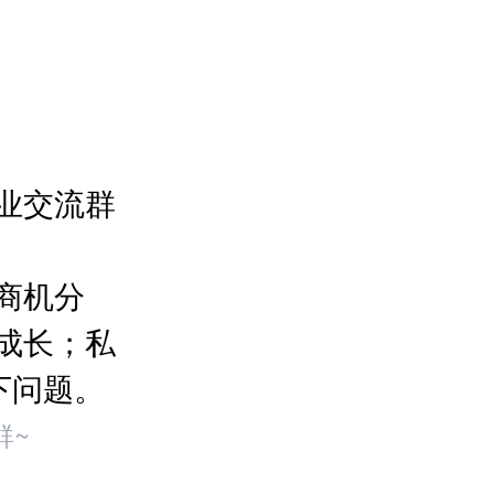
业交流群
商机分
成长；私
下问题。
群~