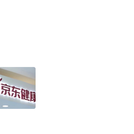
盒马“日日鲜”快
售环比增长超100
2011