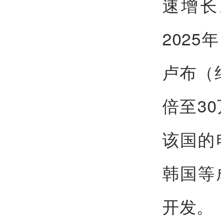
速增长
202
卢布（
倍至3
该国的
韩国等
开发。