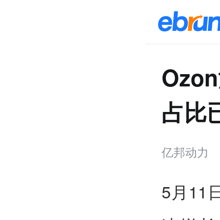
Ozo
占比
亿邦动力
5月1