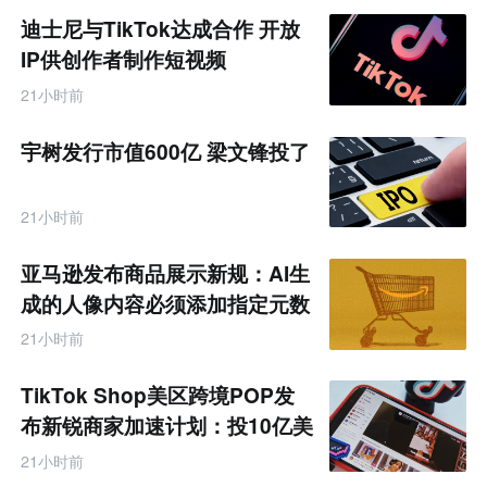
迪士尼与TikTok达成合作 开放
IP供创作者制作短视频
21小时前
宇树发行市值600亿 梁文锋投了
21小时前
亚马逊发布商品展示新规：AI生
成的人像内容必须添加指定元数
据
21小时前
TikTok Shop美区跨境POP发
布新锐商家加速计划：投10亿美
金资源帮扶四类商家
21小时前