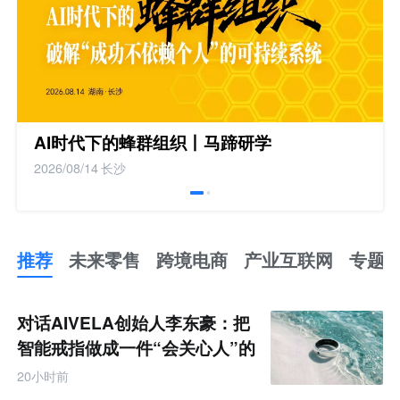
AI时代下的蜂群组织丨马蹄研学
2026/08/14
长沙
推荐
未来零售
跨境电商
产业互联网
专题
推
荐
未
对话AIVELA创始人李东豪：把
来
零
智能戒指做成一件“会关心人”的
售
饰品
跨
20小时前
境
电