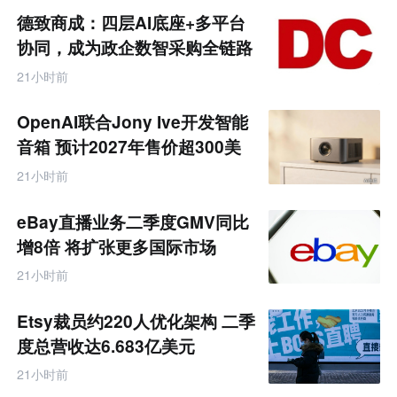
商
德致商成：四层AI底座+多平台
产
业
协同，成为政企数智采购全链路
互
服务商
联
21小时前
网
专
题
OpenAI联合Jony Ive开发智能
音箱 预计2027年售价超300美
元
21小时前
eBay直播业务二季度GMV同比
增8倍 将扩张更多国际市场
21小时前
Etsy裁员约220人优化架构 二季
度总营收达6.683亿美元
21小时前