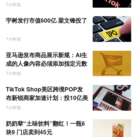
7小时前
宇树发行市值600亿 梁文锋投了
7小时前
亚马逊发布商品展示新规：AI生
成的人像内容必须添加指定元数
据
7小时前
TikTok Shop美区跨境POP发
布新锐商家加速计划：投10亿美
金资源帮扶四类商家
7小时前
奶奶辈“土味饮料”翻红！一瓶6
块9 门店卖到45元