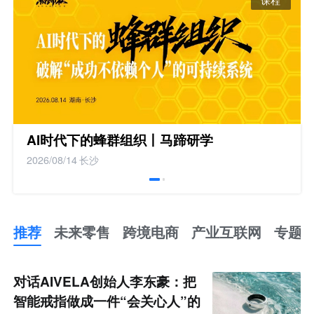
AI时代下的蜂群组织丨马蹄研学
2026/08/14
长沙
推荐
未来零售
跨境电商
产业互联网
专题
推
荐
未
对话AIVELA创始人李东豪：把
来
零
智能戒指做成一件“会关心人”的
售