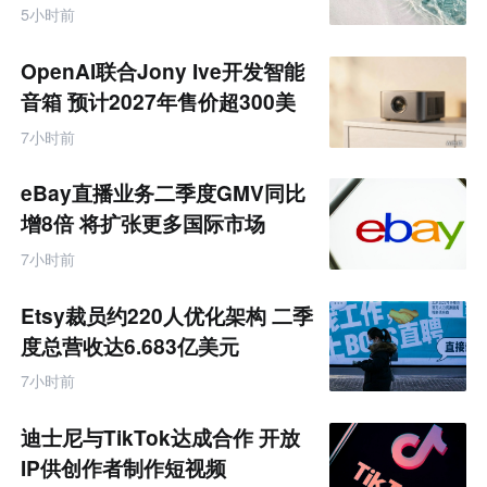
饰品
跨
5小时前
境
电
商
OpenAI联合Jony Ive开发智能
产
业
音箱 预计2027年售价超300美
互
元
联
7小时前
网
专
题
eBay直播业务二季度GMV同比
增8倍 将扩张更多国际市场
7小时前
Etsy裁员约220人优化架构 二季
度总营收达6.683亿美元
7小时前
迪士尼与TikTok达成合作 开放
IP供创作者制作短视频