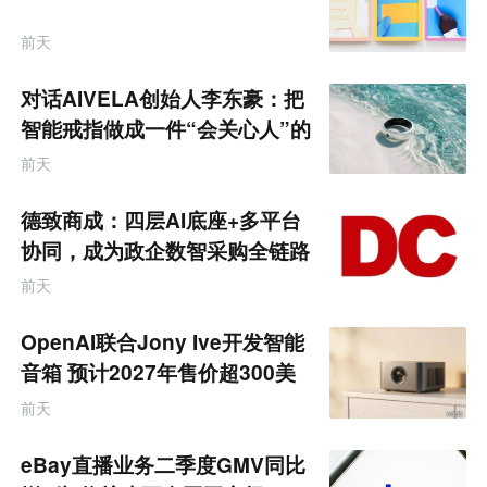
前天
对话AIVELA创始人李东豪：把
智能戒指做成一件“会关心人”的
饰品
前天
德致商成：四层AI底座+多平台
协同，成为政企数智采购全链路
服务商
前天
OpenAI联合Jony Ive开发智能
音箱 预计2027年售价超300美
元
前天
eBay直播业务二季度GMV同比