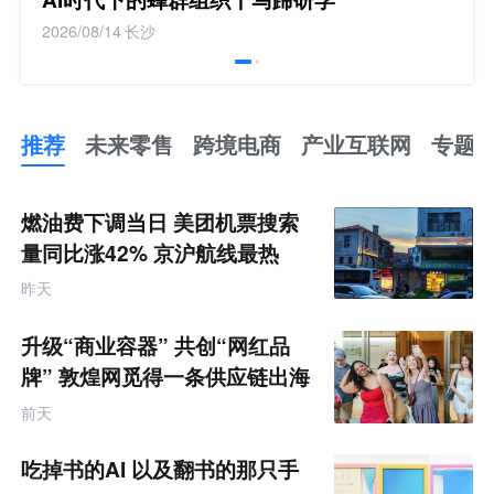
2026/08/14
长沙
推荐
未来零售
跨境电商
产业互联网
专题
推
荐
未
燃油费下调当日 美团机票搜索
来
零
量同比涨42% 京沪航线最热
售
跨
昨天
境
电
商
升级“商业容器” 共创“网红品
产
业
牌” 敦煌网觅得一条供应链出海
互
的新路径
联
前天
网
专
题
吃掉书的AI 以及翻书的那只手