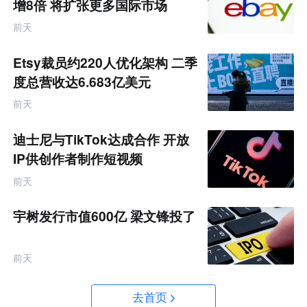
增8倍 将扩张更多国际市场
前天
Etsy裁员约220人优化架构 二季
度总营收达6.683亿美元
前天
迪士尼与TikTok达成合作 开放
IP供创作者制作短视频
前天
宇树发行市值600亿 梁文锋投了
前天
去首页