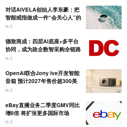
荐
未
对话AIVELA创始人李东豪：把
来
零
智能戒指做成一件“会关心人”的
售
饰品
跨
昨天
境
电
商
德致商成：四层AI底座+多平台
产
业
协同，成为政企数智采购全链路
互
服务商
联
昨天
网
专
题
OpenAI联合Jony Ive开发智能
音箱 预计2027年售价超300美
元
昨天
eBay直播业务二季度GMV同比
增8倍 将扩张更多国际市场
昨天