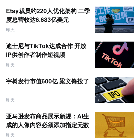
Etsy裁员约220人优化架构 二季
度总营收达6.683亿美元
昨天
迪士尼与TikTok达成合作 开放
IP供创作者制作短视频
昨天
宇树发行市值600亿 梁文锋投了
昨天
亚马逊发布商品展示新规：AI生
成的人像内容必须添加指定元数
据
昨天