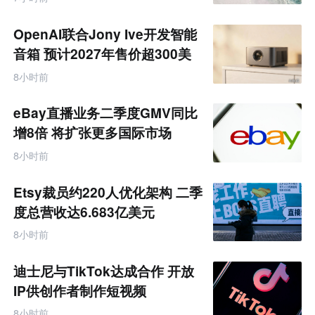
境
电
商
OpenAI联合Jony Ive开发智能
产
业
音箱 预计2027年售价超300美
互
元
联
8小时前
网
专
题
eBay直播业务二季度GMV同比
增8倍 将扩张更多国际市场
8小时前
Etsy裁员约220人优化架构 二季
度总营收达6.683亿美元
8小时前
迪士尼与TikTok达成合作 开放
IP供创作者制作短视频
8小时前