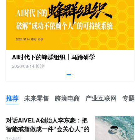
AI时代下的蜂群组织丨马蹄研学
2026/08/14
长沙
推荐
未来零售
跨境电商
产业互联网
专题
推
荐
未
对话AIVELA创始人李东豪：把
来
零
智能戒指做成一件“会关心人”的
售
饰品
跨
7小时前