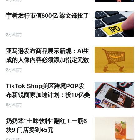
宇树发行市值600亿 梁文锋投了
8小时前
亚马逊发布商品展示新规：AI生
成的人像内容必须添加指定元数
据
8小时前
TikTok Shop美区跨境POP发
布新锐商家加速计划：投10亿美
金资源帮扶四类商家
9小时前
奶奶辈“土味饮料”翻红！一瓶6
块9 门店卖到45元
9小时前