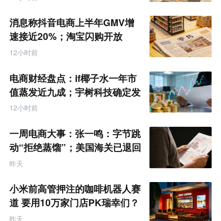
报
消息称抖音电商上半年GMV增
速接近20%；淘宝闪购开放
MCP能力丨零售电商周报
12小时前
电商财经盘点：if椰子水一年市
值蒸发近九成；宇树科技确定发
行价格为150.80元/股
12小时前
一周电商大事：张一鸣：字节跳
动“拒绝蒸馏”；美国海关已退回
约1000亿美元关税
昨天
小米前高管押注的咖啡机器人赛
道 要用10万家门店PK瑞幸们？
昨天