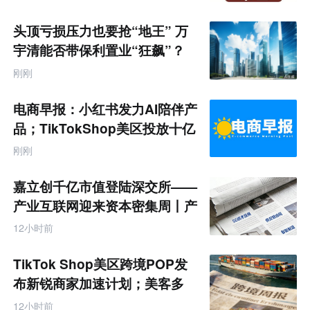
网
专
题
头顶亏损压力也要抢“地王” 万
宇清能否带保利置业“狂飙”？
刚刚
电商早报：小红书发力AI陪伴产
品；TikTokShop美区投放十亿
刚刚
嘉立创千亿市值登陆深交所——
产业互联网迎来资本密集周丨产
业互联网周报
12小时前
TikTok Shop美区跨境POP发
布新锐商家加速计划；美客多
Q2营收同增50%丨跨境电商周
12小时前