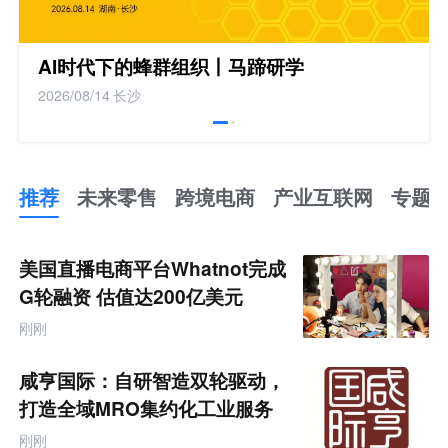
AI时代下的蜂群组织丨马蹄研学
2026/08/14
长沙
推荐
未来零售
跨境电商
产业互联网
专题
推
荐
未
美国直播电商平台Whatnot完成
来
零
G轮融资 估值达200亿美元
售
跨
刚刚
境
电
商
咸亨国际：自研智造双轮驱动，
产
业
打造全域MRO集约化工业服务
互
商
联
刚刚