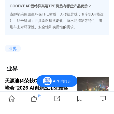
GOODYEAR固特异高端TPE脚垫有哪些产品优势？
该脚垫采用原生环保TPE材质，无传统异味；专车3D开模设
计，贴合稳固；并具备耐磨抗老化、防水易清洁等特性，满
足车主对环保性、安全性和实用性的需求。
业界
业界
天源迪科荣获CFS第十五届财经
APP内打开
峰会“2026 AI创新应用先锋奖”
119
赞