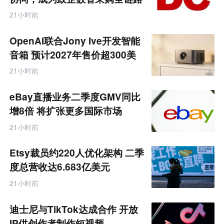
互
服务商
联
21小时前
网
专
题
OpenAI联合Jony Ive开发智能
音箱 预计2027年售价超300美
元
21小时前
eBay直播业务二季度GMV同比
增8倍 将扩张更多国际市场
21小时前
Etsy裁员约220人优化架构 二季
度总营收达6.683亿美元
21小时前
迪士尼与TikTok达成合作 开放
IP供创作者制作短视频