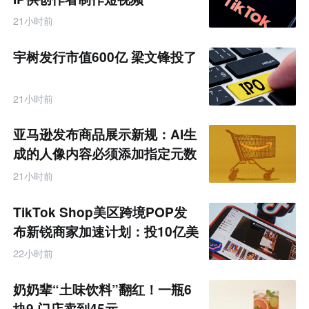
21小时前
宇树发行市值600亿 梁文锋投了
21小时前
亚马逊发布商品展示新规：AI生
成的人像内容必须添加指定元数
据
21小时前
TikTok Shop美区跨境POP发
布新锐商家加速计划：投10亿美
金资源帮扶四类商家
22小时前
奶奶辈“土味饮料”翻红！一瓶6
块9 门店卖到45元