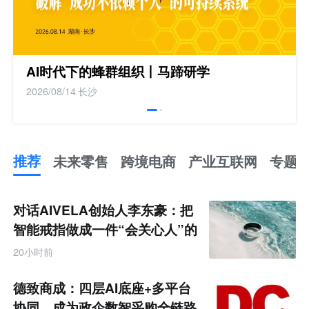
AI时代下的蜂群组织丨马蹄研学
2026/08/14
长沙
推荐
未来零售
跨境电商
产业互联网
专题
推
荐
未
对话AIVELA创始人李东豪：把
来
零
智能戒指做成一件“会关心人”的
售
饰品
跨
20小时前
境
电
商
德致商成：四层AI底座+多平台
产
业
协同，成为政企数智采购全链路