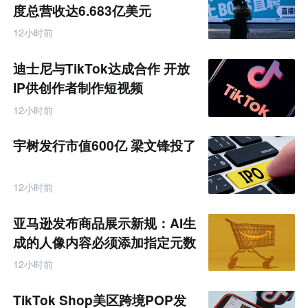
度总营收达6.683亿美元
12小时前
迪士尼与TikTok达成合作 开放
IP供创作者制作短视频
12小时前
宇树发行市值600亿 梁文锋投了
12小时前
亚马逊发布商品展示新规：AI生
成的人像内容必须添加指定元数
据
12小时前
TikTok Shop美区跨境POP发