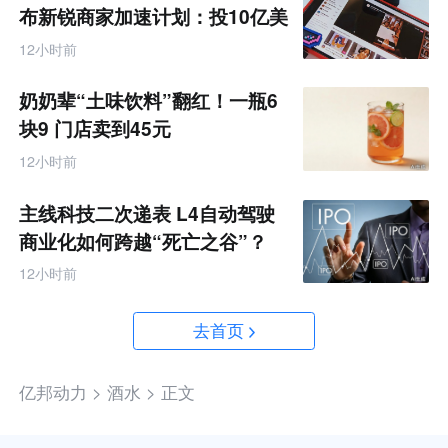
布新锐商家加速计划：投10亿美
金资源帮扶四类商家
12小时前
奶奶辈“土味饮料”翻红！一瓶6
块9 门店卖到45元
12小时前
主线科技二次递表 L4自动驾驶
商业化如何跨越“死亡之谷”？
12小时前
去首页
亿邦动力 >
酒水 >
正文