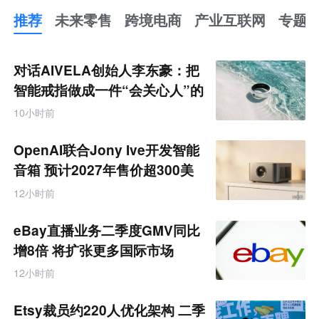
推荐
未来零售
跨境电商
产业互联网
专题
推
荐
未
对话AIVELA创始人李东豪：把
来
零
智能戒指做成一件“会关心人”的
售
饰品
跨
10小时前
境
电
商
OpenAI联合Jony Ive开发智能
产
业
音箱 预计2027年售价超300美
互
元
联
12小时前
网
专
题
eBay直播业务二季度GMV同比
增8倍 将扩张更多国际市场
12小时前
Etsy裁员约220人优化架构 二季