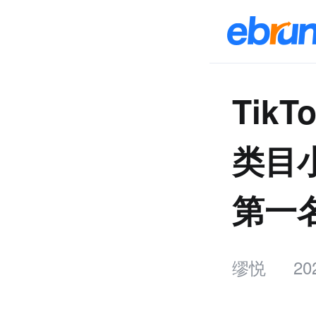
Tik
类目
第一
缪悦
20