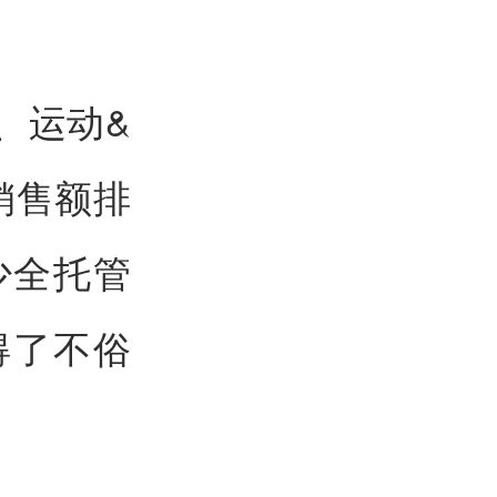
、运动&
销售额排
少全托管
得了不俗