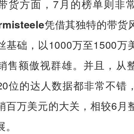
带货方面，7月的榜单则非
凭借其独特的带货
rmisteele
丝基础，以1000万至1500万
销售额傲视群雄。并且，从
20位的达人数据都非常不错
销百万美元的大关，相较6月
展。