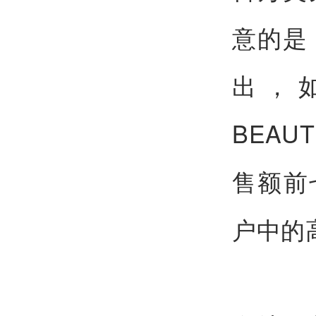
意的是
出，如O
BEAUT
售额前
户中的