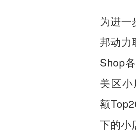
为进一步
邦动力联
Sho
美区小
额To
下的小店