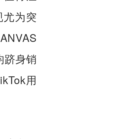
现尤为突
ANVAS
US均跻身销
Tok用