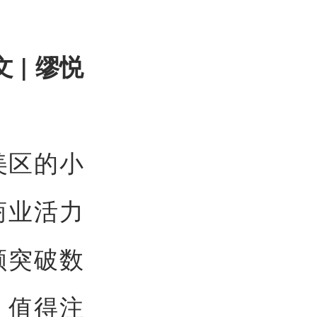
文 | 缪悦
p美区的小
商业活力
额突破数
。值得注