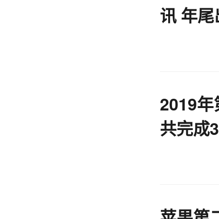
讯 年
2019年
共完成
苹果第