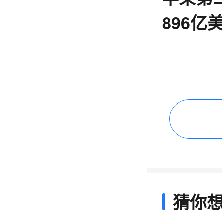
896亿
110%
猜你