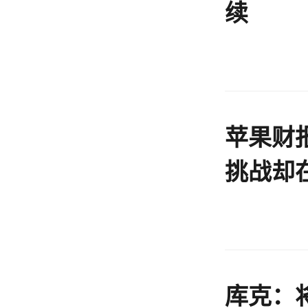
续
苹果财
挑战却
库克：