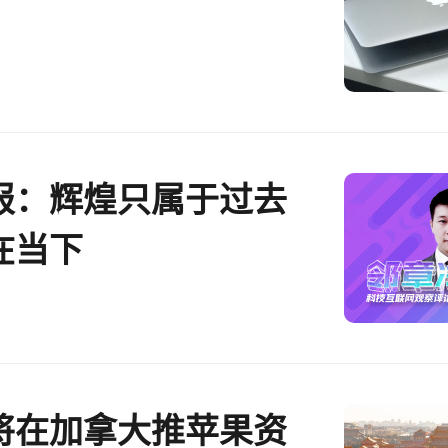
报：辉煌只属于过去
在当下
将在加拿大推苹果资