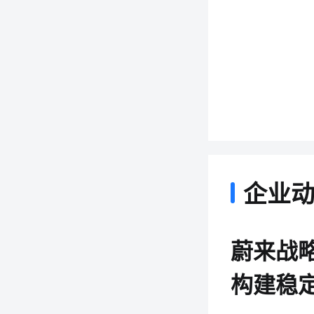
企业
蔚来战
构建稳