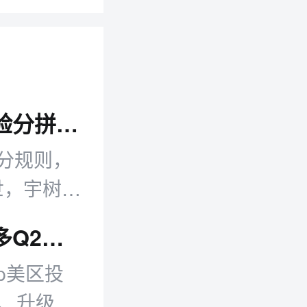
零售日报：电商平台齐整肃 抖音升级体验分拼多多打击虚假宣传
分规则，
面世，宇树科
跨境日报：跨境平台多项新政落地 美客多Q2营收同比增50%
op美区投
规、升级卖