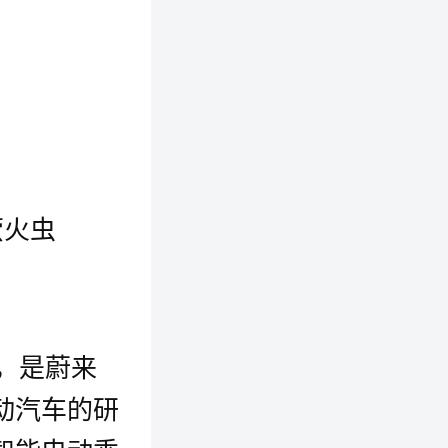
萤火虫
年，是蔚来
动汽车的研