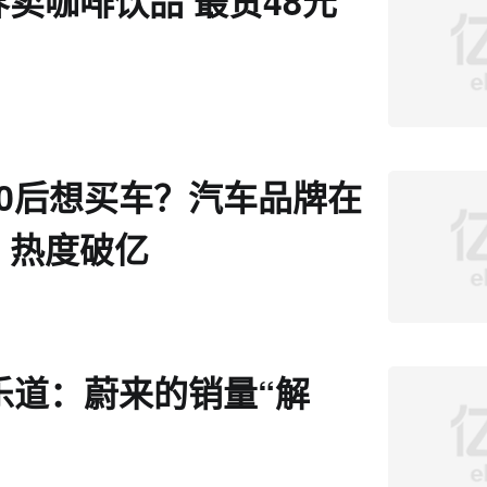
卖咖啡饮品 最贵48元
00后想买车？汽车品牌在
 热度破亿
乐道：蔚来的销量“解