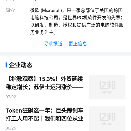
简介
微软 (Microsoft)，是一家总部位于美国的跨国
电脑科技公司，是世界PC机软件开发的先导；
以研发、制造、授权和提供广泛的电脑软件服
务业务为主。
寻求报道
更正信息
企业动态
【指数观察】15.3%！外贸延续
稳定增长；苏伊士运河涨价——
小商品行业月度大新闻
07/02
Token狂飙这一年：巨头踩刹车
打工人用不起｜我们和四位从业
者聊了聊
06/25