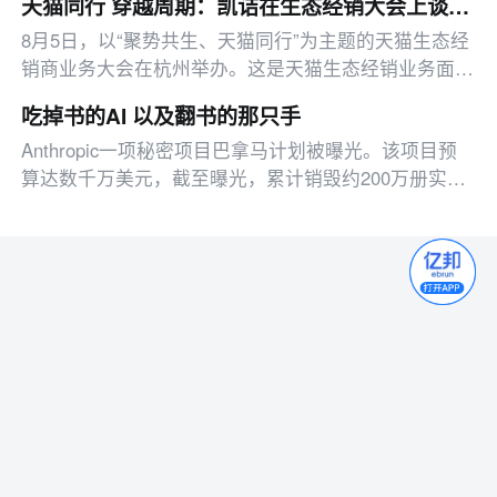
天猫同行 穿越周期：凯诘在生态经销大会上谈AI时代的进化
8月5日，以“聚势共生、天猫同行”为主题的天猫生态经
销商业务大会在杭州举办。这是天猫生态经销业务面向
经销商群体的一次系统亮相，也是天猫与生态经销商之
吃掉书的AI 以及翻书的那只手
间一次更深入的交流。
Anthropic一项秘密项目巴拿马计划被曝光。该项目预
算达数千万美元，截至曝光，累计销毁约200万册实体
书。