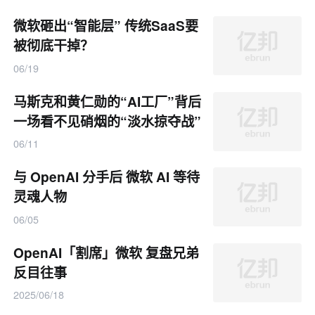
微软砸出“智能层” 传统SaaS要
被彻底干掉？
06/19
马斯克和黄仁勋的“AI工厂”背后
一场看不见硝烟的“淡水掠夺战”
已经打响
06/11
与 OpenAI 分手后 微软 AI 等待
灵魂人物
06/05
OpenAI「割席」微软 复盘兄弟
反目往事
2025/06/18