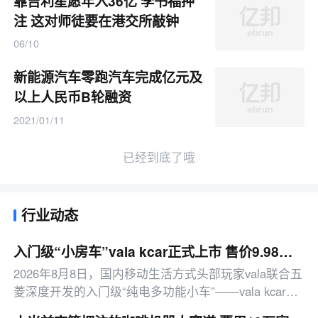
靠吉利星愿年入36亿 李书福押
注 这对师徒要在港交所敲钟
06/10
新能源汽车零跑汽车完成亿元及
以上人民币B轮融资
2021/01/11
已经到底了哦
行业动态
入门级“小房车”vala kcar正式上市 售价9.98万元起
2026年8月8日，国内移动生活方式头部玩家vala联合五
菱深度开发的入门级“纯电多功能小车”——vala kcar正
式宣布上市，标准版售价9.98万元，标准版+满配包售