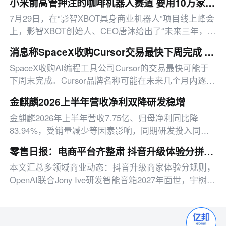
小米前高管押注的咖啡机器人赛道 要用10万家门店PK瑞幸们？
价13.96万元。
7月29日，在“影智XBOT具身商业机器人”项目线上峰会
上，影智XBOT创始人、CEO唐沐给出了“未来三年，国
内将至少涌现10万家机器人咖啡小店”的预估，这一数
消息称SpaceX收购Cursor交易最快下周完成 新产品或启用Grok品牌
字是瑞幸与库迪国内在营门店数量总和的两倍。
SpaceX收购AI编程工具公司Cursor的交易最快可能于
下周末完成。Cursor品牌名称可能在未来几个月内逐步
退出，新产品或采用其他品牌名称。据悉
金麒麟2026上半年营收净利双降研发稳增
金麒麟2026年上半年营收7.75亿、归母净利同比降
83.94%，受销量减少等因素影响，同期研发投入同比
增5.24%，现金流逆势增长。
零售日报：电商平台齐整肃 抖音升级体验分拼多多打击虚假宣传
本文汇总多领域商业动态：抖音升级商家体验分规则，
OpenAI联合Jony Ive研发智能音箱2027年面世，宇树科
技IPO发行市值超600亿。