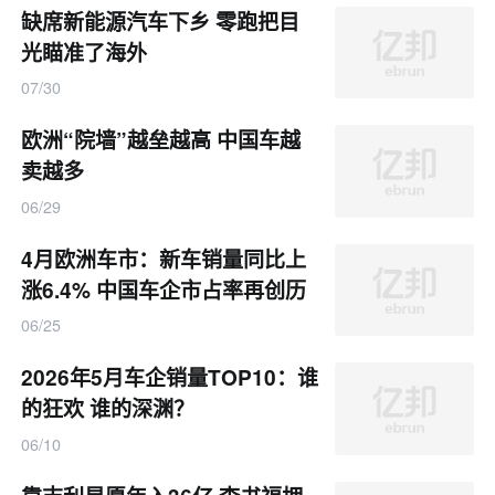
缺席新能源汽车下乡 零跑把目
光瞄准了海外
07/30
欧洲“院墙”越垒越高 中国车越
卖越多
06/29
4月欧洲车市：新车销量同比上
涨6.4% 中国车企市占率再创历
史新高
06/25
2026年5月车企销量TOP10：谁
的狂欢 谁的深渊？
06/10