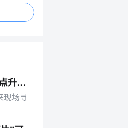
倒计时7天！沃尔玛全球电商旺季峰会亮点升级！即刻锁定最后席位！
来现场寻