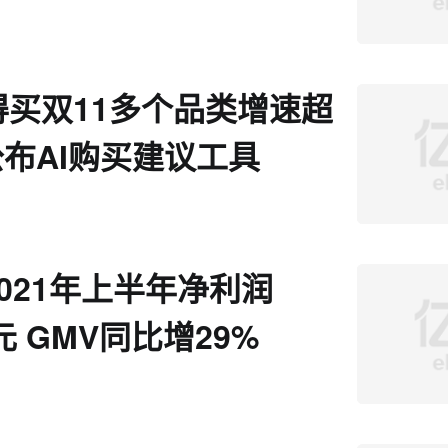
出
得买双11多个品类增速超
 公布AI购买建议工具
021年上半年净利润
元 GMV同比增29%