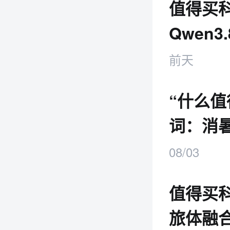
值得买科
Qwen3.
前天
“什么值
词：消
08/03
值得买
旅体融