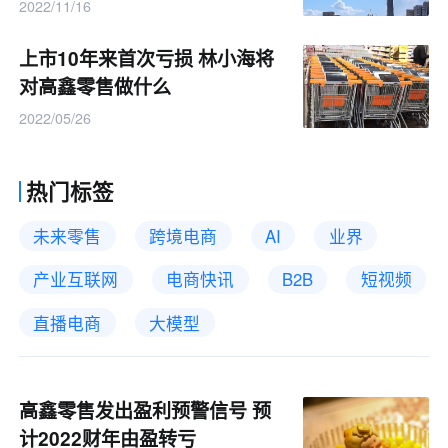
2022/11/16
上市10年来首次亏损 林小海将
对高鑫零售做什么
2022/05/26
热门标签
未来零售
跨境电商
AI
业界
产业互联网
电商快讯
B2B
短视频
直播电商
大模型
高鑫零售发出盈利预警信号 预
计2022财年由盈转亏