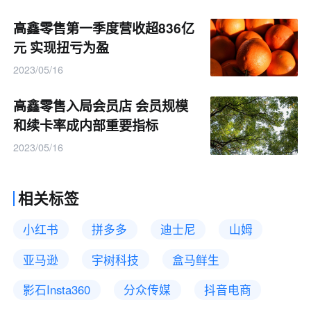
高鑫零售第一季度营收超836亿
元 实现扭亏为盈
2023/05/16
高鑫零售入局会员店 会员规模
和续卡率成内部重要指标
2023/05/16
相关标签
小红书
拼多多
迪士尼
山姆
亚马逊
宇树科技
盒马鲜生
影石Insta360
分众传媒
抖音电商