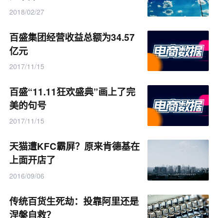
2018/02/27
百盛集团经营收益总额为34.57
亿元
2017/11/15
百盛“11.11狂欢盛典”画上了完
美的句号
2017/11/15
天猫遭KFC霸屏？原来肯德基在
上面开店了
2016/09/06
传统百货生死劫：投靠阿里还是
涅槃自救？