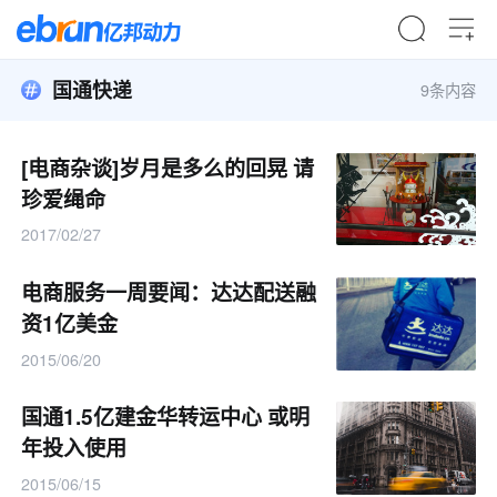
国通快递
9条内容
[电商杂谈]岁月是多么的回晃 请
珍爱绳命
2017/02/27
电商服务一周要闻：达达配送融
资1亿美金
2015/06/20
国通1.5亿建金华转运中心 或明
年投入使用
2015/06/15