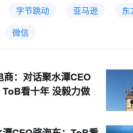
字节跳动
亚马逊
东
微信
电商：对话聚水潭CEO
ToB看十年 没毅力做
潭CEO骆海东：ToB看