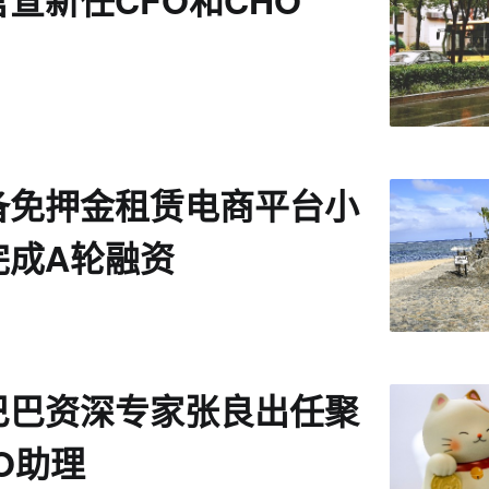
宣新任CFO和CHO
备免押金租赁电商平台小
完成A轮融资
巴巴资深专家张良出任聚
O助理