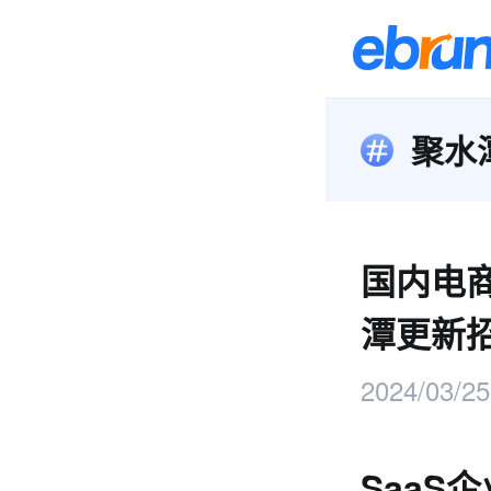
聚水
国内电商
潭更新招
2024/03/25
SaaS