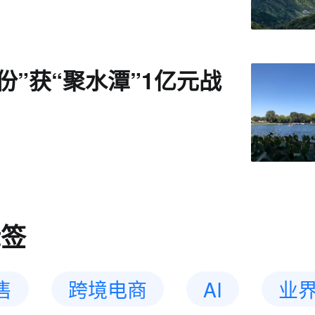
份”获“聚水潭”1亿元战
标签
售
跨境电商
AI
业