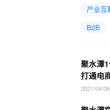
产业互
B2B
聚水潭
打通电
2021/04/06