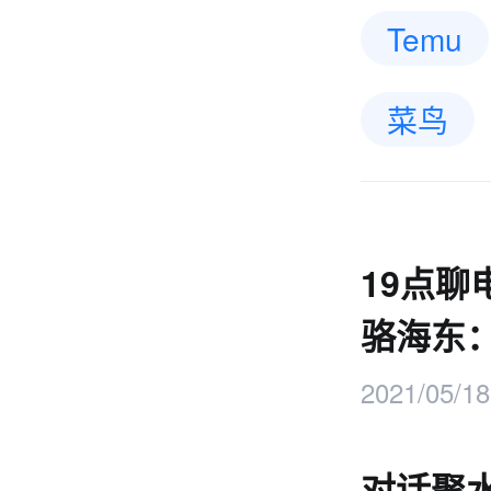
Temu
菜鸟
19点聊
骆海东：
不了
2021/05/18
对话聚水