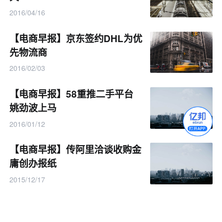
2016/04/16
【电商早报】京东签约DHL为优
先物流商
2016/02/03
【电商早报】58重推二手平台
姚劲波上马
2016/01/12
【电商早报】传阿里洽谈收购金
庸创办报纸
2015/12/17
12306玩验证码:你们貌似错怪人
专题
家了