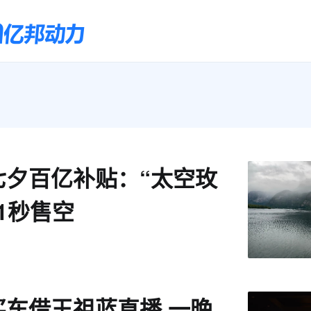
七夕百亿补贴：“太空玫
1秒售空
买车借王祖蓝直播 一晚