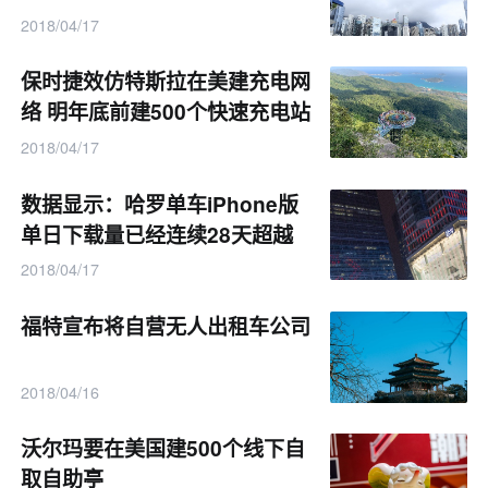
2018/04/17
保时捷效仿特斯拉在美建充电网
络 明年底前建500个快速充电站
2018/04/17
数据显示：哈罗单车iPhone版
单日下载量已经连续28天超越
ofo和摩拜
2018/04/17
福特宣布将自营无人出租车公司
2018/04/16
沃尔玛要在美国建500个线下自
取自助亭