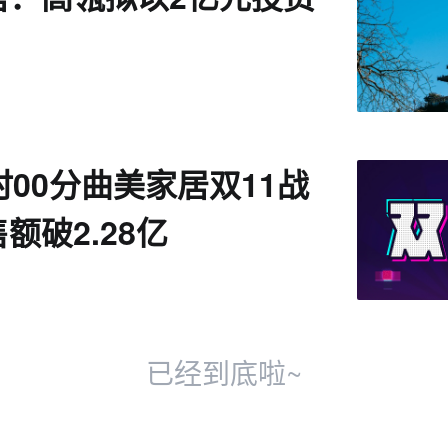
时00分曲美家居双11战
额破2.28亿
已经到底啦~