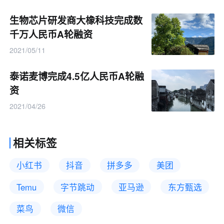
生物芯片研发商大橡科技完成数
千万人民币A轮融资
2021/05/11
泰诺麦博完成4.5亿人民币A轮融
资
2021/04/26
相关标签
小红书
抖音
拼多多
美团
Temu
字节跳动
亚马逊
东方甄选
菜鸟
微信