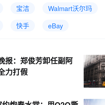
宝洁
Walmart沃尔玛
快手
eBay
商晚报：郑俊芳卸任副阿
 全力打假
家约炮春水堂：用O2O撕