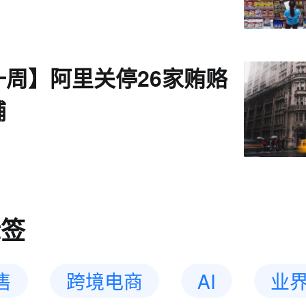
一周】阿里关停26家贿赂
铺
标签
售
跨境电商
AI
业