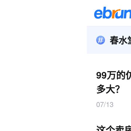
春水
99万的
多大？
07/13
这个卖