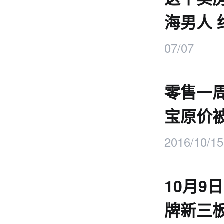
海男人
99万
07/07
零售一
宝原价
2016/10/15
10月9
牌新三