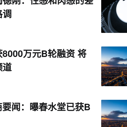
蔺德刚：性感和肉感的差
格调
8000万元B轮融资 将
频道
电商要闻：曝春水堂已获B