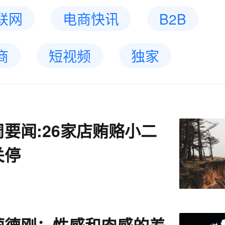
联网
电商快讯
B2B
商
短视频
独家
周要闻:26家店贿赂小二
关停