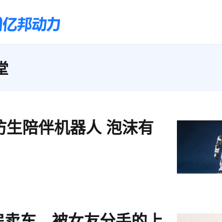
堂
仿生陪伴机器人 泡沫有
房卖车、被女友分手的上