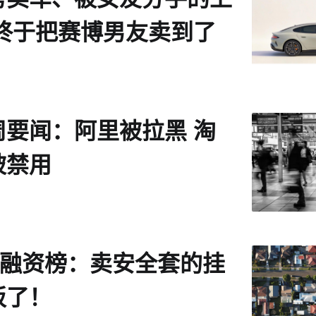
 终于把赛博男友卖到了
周要闻：阿里被拉黑 淘
被禁用
日融资榜：卖安全套的挂
板了！