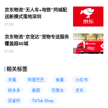
京东物流“无人车+地铁”同城配
送新模式落地深圳
07/29
京东物流“京宠达”宠物专送服务
覆盖超40城
07/28
相关标签
天猫
阿里巴巴
雀巢
小红书
拼多多
美团
巴黎水
京东
百雀羚
TikTok Shop