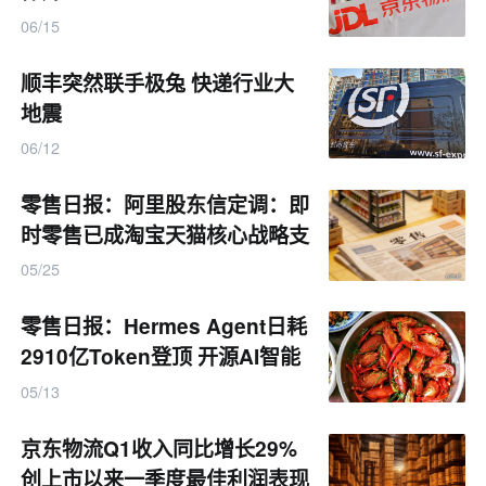
06/15
顺丰突然联手极兔 快递行业大
地震
06/12
零售日报：阿里股东信定调：即
时零售已成淘宝天猫核心战略支
柱
05/25
零售日报：Hermes Agent日耗
2910亿Token登顶 开源AI智能
体竞争白热化
05/13
京东物流Q1收入同比增长29%
创上市以来一季度最佳利润表现