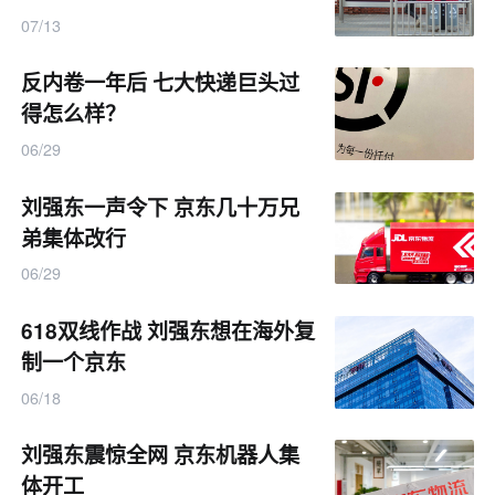
07/13
反内卷一年后 七大快递巨头过
得怎么样？
06/29
刘强东一声令下 京东几十万兄
弟集体改行
06/29
618双线作战 刘强东想在海外复
制一个京东
06/18
刘强东震惊全网 京东机器人集
体开工