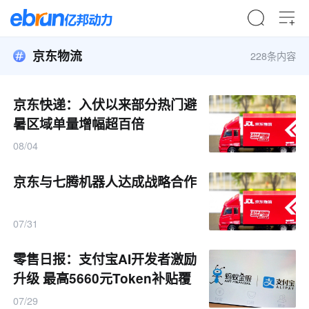
京东物流
228条内容
京东快递：入伏以来部分热门避
暑区域单量增幅超百倍
08/04
京东与七腾机器人达成战略合作
07/31
零售日报：支付宝AI开发者激励
升级 最高5660元Token补贴覆
盖个人
07/29