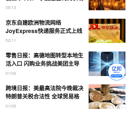
05/13
京东自建欧洲物流网络
JoyExpress快递服务正式上线
最快可实现当日达
02/11
零售日报：高德地图转型本地生
活入口 闪购业务挑战美团主导
地位
01/09
跨境日报：美最高法院今晚裁决
特朗普关税合法性 全球贸易格
局或生变
01/09
Shopee撤离拉美两大市场 京东
物流东南亚推“送装一体” | 邦小