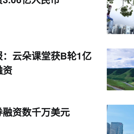
报：云朵课堂获B轮1亿
融资
券融资数千万美元