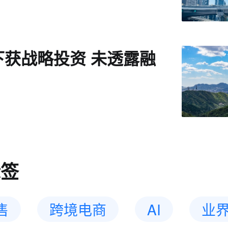
下获战略投资 未透露融
标签
售
跨境电商
AI
业