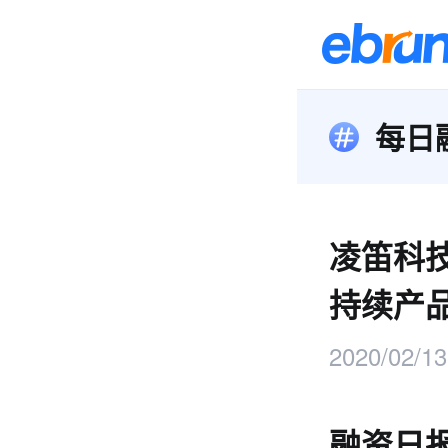
每日
凌笛科技
持续产
2020/02/13
融资日报