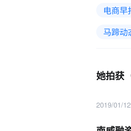
电商早
马蹄动
她拍获（
2019/01/12
南威融资