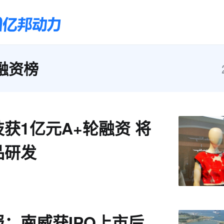
融资榜
获1亿元A+轮融资 将
品研发
：南威获IPO上市后