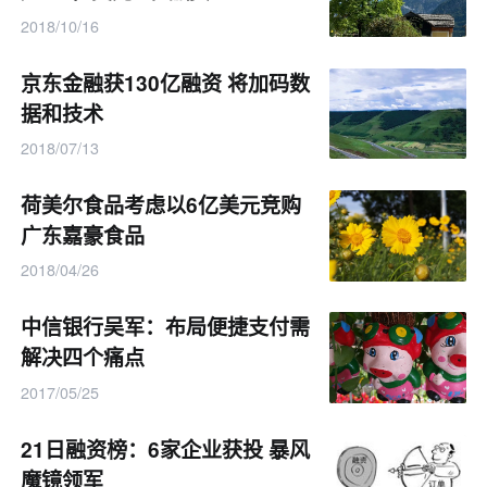
2018/10/16
京东金融获130亿融资 将加码数
据和技术
2018/07/13
荷美尔食品考虑以6亿美元竞购
广东嘉豪食品
2018/04/26
中信银行吴军：布局便捷支付需
解决四个痛点
2017/05/25
21日融资榜：6家企业获投 暴风
魔镜领军