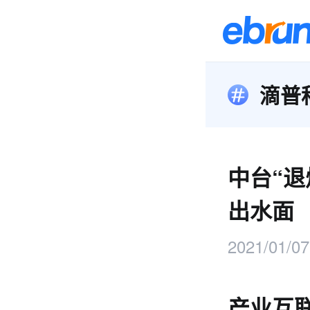
滴普
中台“退
出水面
2021/01/07
产业互