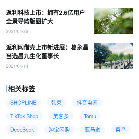
返利科技上市：拥有2.6亿用户
全景导购版图扩大
2021/04/28
返利网借壳上市新进展：葛永昌
当选昌九生化董事长
2021/04/14
相关标签
SHOPLINE
韩束
抖音电商
TikTok Shop
美客多
Temu
DeepSeek
淘宝闪购
亚马逊
菜鸟