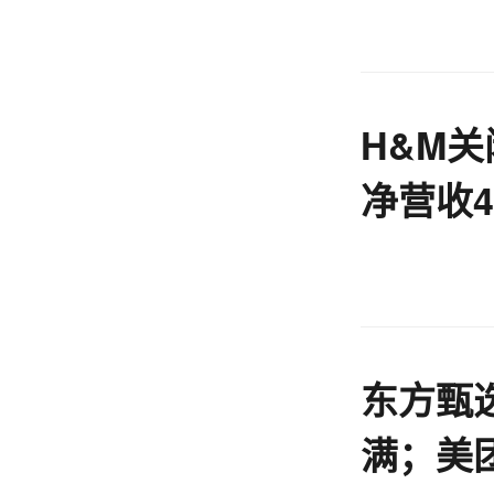
H&M关
净营收4
东方甄
满；美