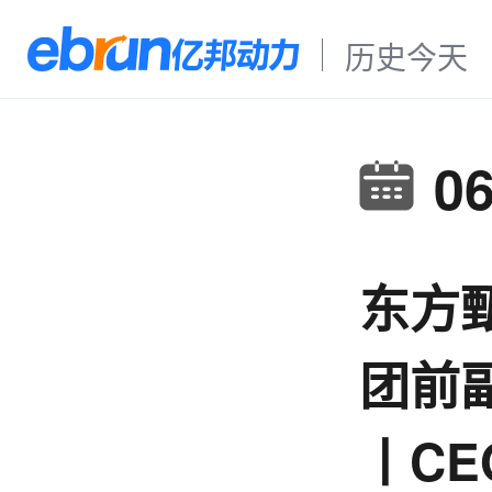
历史今天
0
东方
团前
丨C