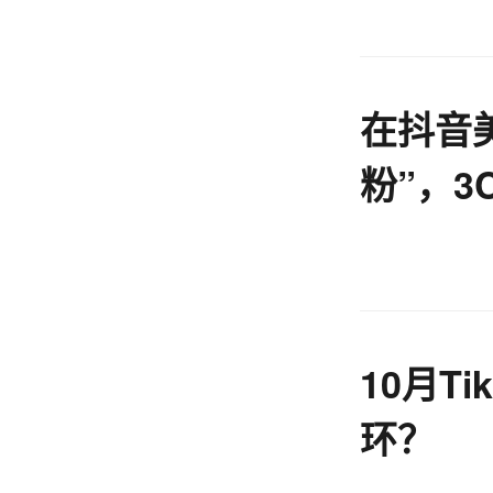
在抖音
粉”，3
么？
10月T
环？