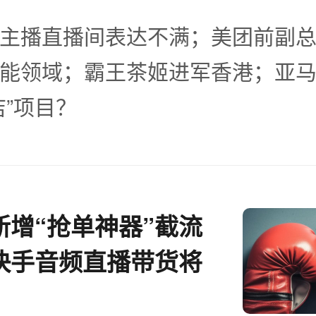
主播直播间表达不满；美团前副
能领域；霸王茶姬进军香港；亚
店”项目？
新增“抢单神器”截流
快手音频直播带货将
一周电商大事