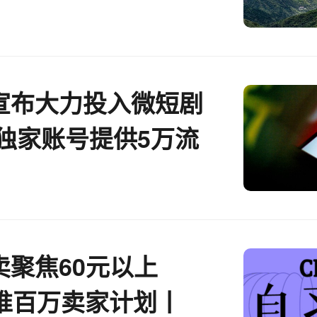
能领域丨CEO自习室
宣布大力投入微短剧
为独家账号提供5万流
卖聚焦60元以上
N推百万卖家计划丨