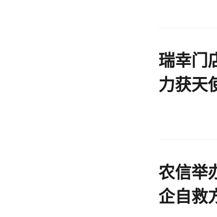
瑞幸门
力获天
室
农信举办
企自救