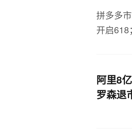
拼多多市
开启61
阿里8
罗森退