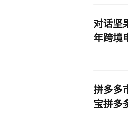
对话坚果
年跨境
坏？
拼多多
宝拼多
618丨