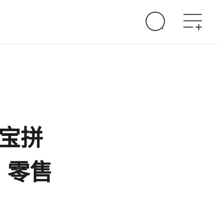
淘宝拼
丨零售