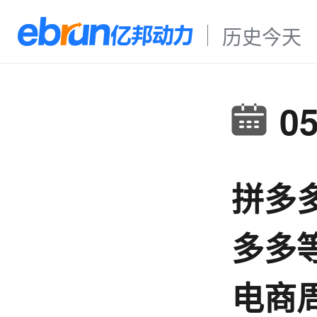
历史今天
0
拼多
多多
电商