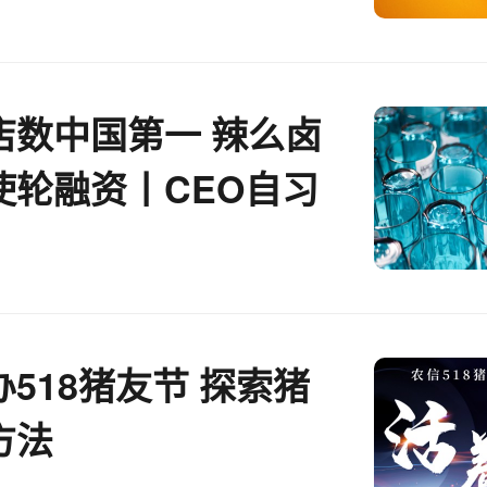
店数中国第一 辣么卤
使轮融资丨CEO自习
518猪友节 探索猪
方法