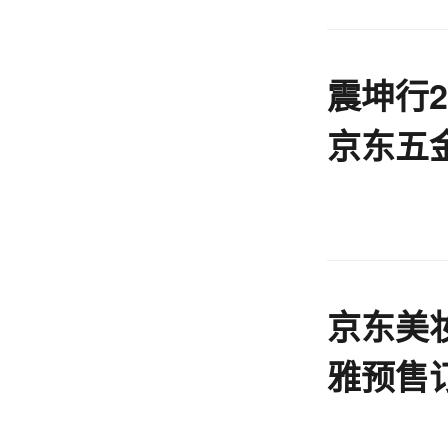
震坤行2
京东五
丨产业
京东美妆
雅预售
12倍