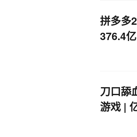
拼多多2
376.4
利下滑
刀口舔
游戏 |