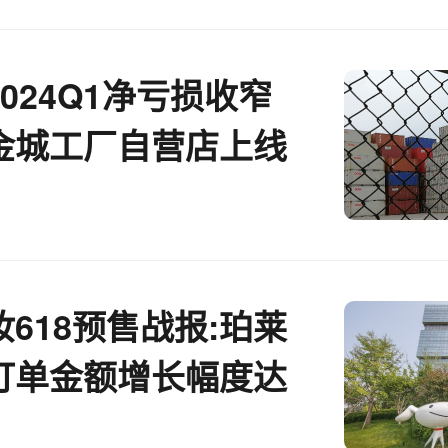
024Q1净亏损收窄
金城工厂自营店上线
互联网周报
618预售战报:珀莱
订单金额增长幅度达