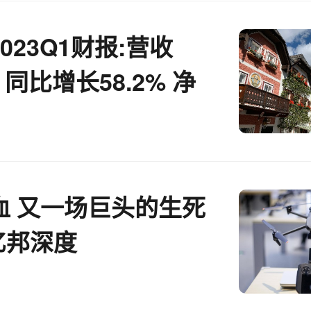
023Q1财报:营收
亿 同比增长58.2% 净
血 又一场巨头的生死
 亿邦深度