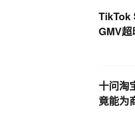
TikTo
GMV超
盈利丨
十问淘
竟能为