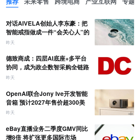
推荐
未来零售
跨境电商
产业互联网
专题
推
荐
未
对话AIVELA创始人李东豪：把
来
零
智能戒指做成一件“会关心人”的
售
饰品
跨
昨天
境
电
商
德致商成：四层AI底座+多平台
产
业
协同，成为政企数智采购全链路
互
服务商
联
昨天
网
专
题
OpenAI联合Jony Ive开发智能
音箱 预计2027年售价超300美
元
昨天
eBay直播业务二季度GMV同比
增8倍 将扩张更多国际市场