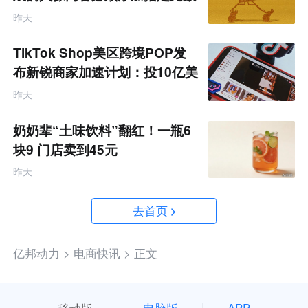
据
昨天
TikTok Shop美区跨境POP发
布新锐商家加速计划：投10亿美
金资源帮扶四类商家
昨天
奶奶辈“土味饮料”翻红！一瓶6
块9 门店卖到45元
昨天
去首页
亿邦动力 >
电商快讯 >
正文