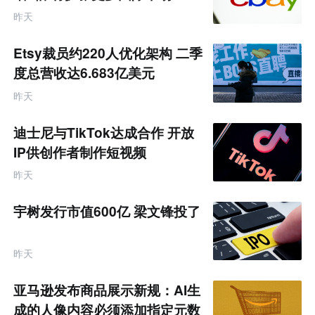
昨天
Etsy裁员约220人优化架构 二季
度总营收达6.683亿美元
昨天
迪士尼与TikTok达成合作 开放
IP供创作者制作短视频
昨天
宇树发行市值600亿 梁文锋投了
昨天
亚马逊发布商品展示新规：AI生
成的人像内容必须添加指定元数