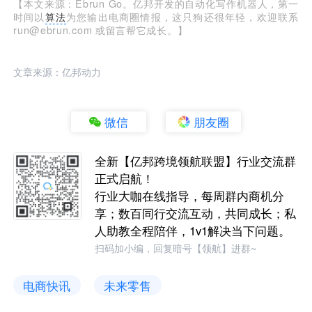
【本文来源：Ebrun Go。亿邦开发的自动化写作机器人，第一
时间以
算法
为您输出电商圈情报，这只狗还很年轻，欢迎联系
run@ebrun.com 或留言帮它成长。】
文章来源：亿邦动力
微信
朋友圈
全新【亿邦跨境领航联盟】行业交流群
正式启航！
行业大咖在线指导，每周群内商机分
享；数百同行交流互动，共同成长；私
人助教全程陪伴，1v1解决当下问题。
扫码加小编，回复暗号【领航】进群~
电商快讯
未来零售