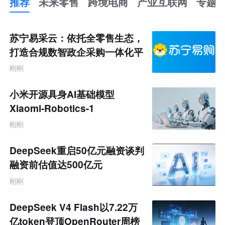
推荐
未来零售
跨境电商
产业互联网
专题
推
荐
未
苏宁易采云：依托全零售生态，
来
零
打造合规数智政企采购一体化平
售
台
跨
刚刚
境
电
商
小米开源具身AI基础模型
产
业
Xiaomi-Robotics-1
互
联
刚刚
网
专
题
DeepSeek重启50亿元融资谈判
融资前估值达500亿元
刚刚
DeepSeek V4 Flash以7.22万
亿token登顶OpenRouter周榜