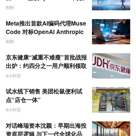
刚刚
Meta推出首款AI编码代理Muse
Code 对标OpenAI Anthropic
刚刚
京东健康“减重不难瘦”首批战报
出炉：约四分之一用户顺利领取
200元挑战金
9小时前
试水线下销售 美团松鼠便利试
点“店仓一体”
9小时前
对话峰瑞资本沈颖：早期出海投
资底层逻辑 与下一代全球化品