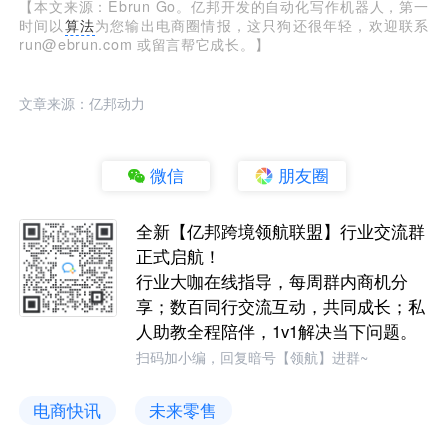
【本文来源：Ebrun Go。亿邦开发的自动化写作机器人，第一
时间以
算法
为您输出电商圈情报，这只狗还很年轻，欢迎联系
run@ebrun.com 或留言帮它成长。】
文章来源：亿邦动力
微信
朋友圈
全新【亿邦跨境领航联盟】行业交流群
正式启航！
行业大咖在线指导，每周群内商机分
享；数百同行交流互动，共同成长；私
人助教全程陪伴，1v1解决当下问题。
扫码加小编，回复暗号【领航】进群~
电商快讯
未来零售