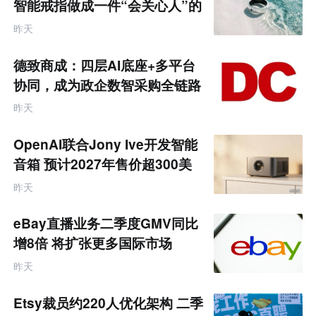
零
智能戒指做成一件“会关心人”的
售
饰品
跨
昨天
境
电
商
德致商成：四层AI底座+多平台
产
业
协同，成为政企数智采购全链路
互
服务商
联
昨天
网
专
题
OpenAI联合Jony Ive开发智能
音箱 预计2027年售价超300美
元
昨天
eBay直播业务二季度GMV同比
增8倍 将扩张更多国际市场
昨天
Etsy裁员约220人优化架构 二季