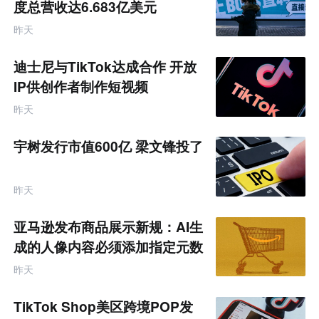
度总营收达6.683亿美元
昨天
迪士尼与TikTok达成合作 开放
IP供创作者制作短视频
昨天
宇树发行市值600亿 梁文锋投了
昨天
亚马逊发布商品展示新规：AI生
成的人像内容必须添加指定元数
据
昨天
TikTok Shop美区跨境POP发