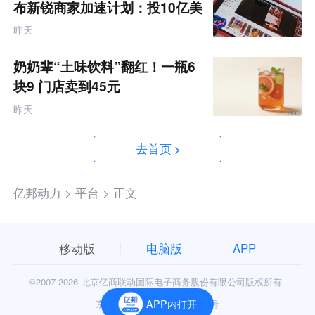
布新锐商家加速计划：投10亿美
金资源帮扶四类商家
昨天
奶奶辈“土味饮料”翻红！一瓶6
块9 门店卖到45元
昨天
去首页
亿邦动力 >
平台 >
正文
移动版
电脑版
APP
©2007-
2026 北京亿商联动国际电子商务股份有限公司版权所有
APP内打开
京公网安备11010602006906号