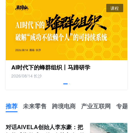
课程
AI时代下的蜂群组织丨马蹄研学
2026/08/14
长沙
推荐
未来零售
跨境电商
产业互联网
专题
推
荐
未
对话AIVELA创始人李东豪：把
来