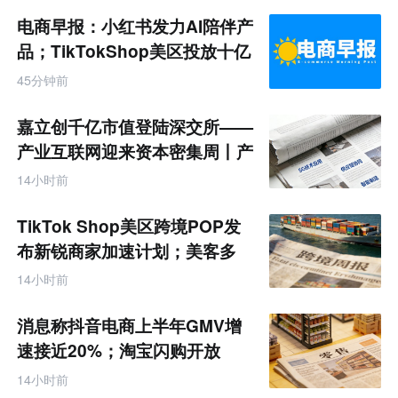
电商早报：小红书发力AI陪伴产
品；TikTokShop美区投放十亿
45分钟前
嘉立创千亿市值登陆深交所——
产业互联网迎来资本密集周丨产
业互联网周报
14小时前
TikTok Shop美区跨境POP发
布新锐商家加速计划；美客多
Q2营收同增50%丨跨境电商周
14小时前
报
消息称抖音电商上半年GMV增
速接近20%；淘宝闪购开放
MCP能力丨零售电商周报
14小时前