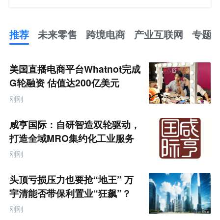
推荐
未来零售
跨境电商
产业互联网
专题
推
荐
未
美国直播电商平台Whatnot完成
来
零
G轮融资 估值达200亿美元
售
跨
刚刚
境
电
商
咸亨国际：自研智造双轮驱动，
产
业
打造全域MRO集约化工业服务
互
商
联
刚刚
网
专
题
头顶亏损压力也要抢“地王” 万
宇清能否带保利置业“狂飙”？
刚刚