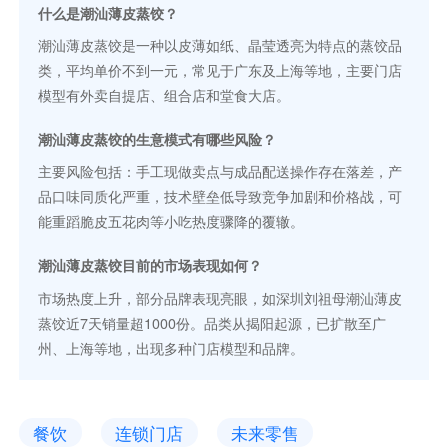
什么是潮汕薄皮蒸饺？
潮汕薄皮蒸饺是一种以皮薄如纸、晶莹透亮为特点的蒸饺品
类，平均单价不到一元，常见于广东及上海等地，主要门店
模型有外卖自提店、组合店和堂食大店。
潮汕薄皮蒸饺的生意模式有哪些风险？
主要风险包括：手工现做卖点与成品配送操作存在落差，产
品口味同质化严重，技术壁垒低导致竞争加剧和价格战，可
能重蹈脆皮五花肉等小吃热度骤降的覆辙。
潮汕薄皮蒸饺目前的市场表现如何？
市场热度上升，部分品牌表现亮眼，如深圳刘祖母潮汕薄皮
蒸饺近7天销量超1000份。品类从揭阳起源，已扩散至广
州、上海等地，出现多种门店模型和品牌。
餐饮
连锁门店
未来零售