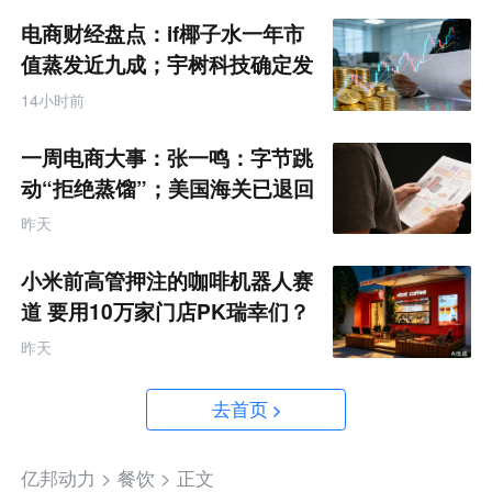
电商财经盘点：if椰子水一年市
值蒸发近九成；宇树科技确定发
行价格为150.80元/股
14小时前
一周电商大事：张一鸣：字节跳
动“拒绝蒸馏”；美国海关已退回
约1000亿美元关税
昨天
小米前高管押注的咖啡机器人赛
道 要用10万家门店PK瑞幸们？
昨天
去首页
亿邦动力 >
餐饮 >
正文