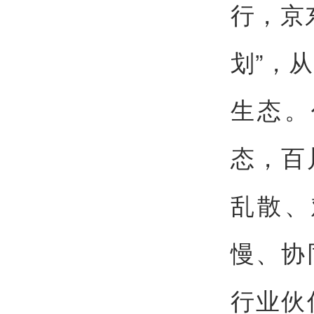
行，京
划”，
生态。
态，百
乱散、
慢、协
行业伙