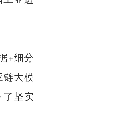
据+细分
应链大模
下了坚实