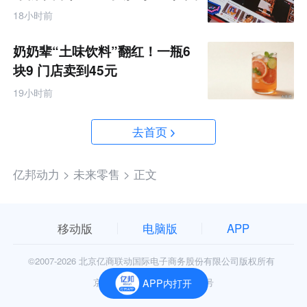
金资源帮扶四类商家
18小时前
奶奶辈“土味饮料”翻红！一瓶6
块9 门店卖到45元
19小时前
去首页
亿邦动力 >
未来零售 >
正文
移动版
电脑版
APP
©2007-
2026 北京亿商联动国际电子商务股份有限公司版权所有
京公网安备11010602006906号
APP内打开