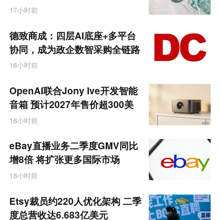
饰品
跨
17小时前
境
电
商
德致商成：四层AI底座+多平台
产
业
协同，成为政企数智采购全链路
互
服务商
联
18小时前
网
专
题
OpenAI联合Jony Ive开发智能
音箱 预计2027年售价超300美
元
18小时前
eBay直播业务二季度GMV同比
增8倍 将扩张更多国际市场
18小时前
Etsy裁员约220人优化架构 二季
度总营收达6.683亿美元