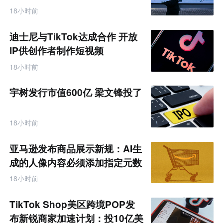
18小时前
迪士尼与TikTok达成合作 开放
IP供创作者制作短视频
18小时前
宇树发行市值600亿 梁文锋投了
18小时前
亚马逊发布商品展示新规：AI生
成的人像内容必须添加指定元数
据
18小时前
TikTok Shop美区跨境POP发
布新锐商家加速计划：投10亿美