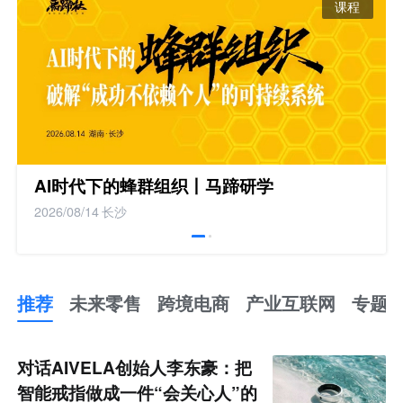
课程
AI时代下的蜂群组织丨马蹄研学
2026/08/14
长沙
推荐
未来零售
跨境电商
产业互联网
专题
推
荐
未
对话AIVELA创始人李东豪：把
来
零
智能戒指做成一件“会关心人”的
售