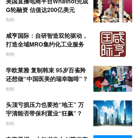
美国直播电商平台Whatnot完成
G轮融资 估值达200亿美元
刚刚
咸亨国际：自研智造双轮驱动，
打造全域MRO集约化工业服务
商
刚刚
学欧莱雅 复制韩束 95岁百雀羚
还想做“中国医美的瑞幸咖啡”？
刚刚
头顶亏损压力也要抢“地王” 万
宇清能否带保利置业“狂飙”？
刚刚