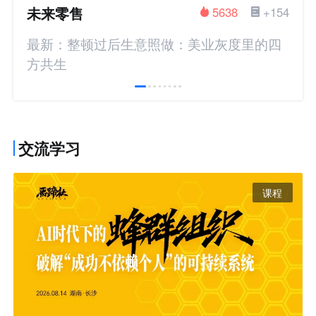
未来零售
5638
+154
最新：整顿过后生意照做：美业灰度里的四
方共生
交流学习
课程