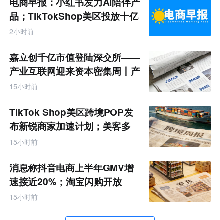
电商早报：小红书发力AI陪伴产
品；TikTokShop美区投放十亿
2小时前
嘉立创千亿市值登陆深交所——
产业互联网迎来资本密集周丨产
业互联网周报
15小时前
TikTok Shop美区跨境POP发
布新锐商家加速计划；美客多
Q2营收同增50%丨跨境电商周
15小时前
报
消息称抖音电商上半年GMV增
速接近20%；淘宝闪购开放
MCP能力丨零售电商周报
15小时前