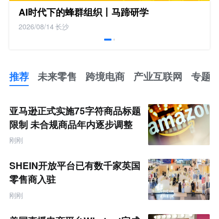
AI时代下的蜂群组织丨马蹄研学
2026/08/14
长沙
推荐
未来零售
跨境电商
产业互联网
专题
推
荐
未
亚马逊正式实施75字符商品标题
来
零
限制 未合规商品年内逐步调整
售
跨
刚刚
境
电
商
SHEIN开放平台已有数千家英国
产
业
零售商入驻
互
联
刚刚
网
专
题