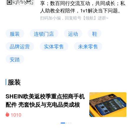
享；数百同行交流互动，共同成长；私
人助教全程陪伴，1v1解决当下问题。
扫码加小编，回复暗号【领航】进群~
服装
连锁门店
运动
鞋
品牌运营
实体零售
未来零售
安踏
服装
SHEIN欧美返校季重点招商手机
配件 壳套快反与充电品类成核
心方向
1010