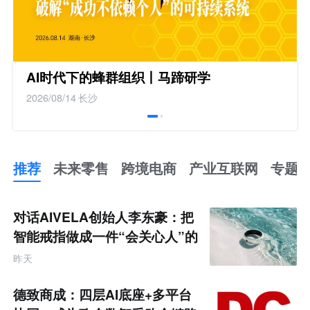
AI时代下的蜂群组织丨马蹄研学
2026/08/14
长沙
推荐
未来零售
跨境电商
产业互联网
专题
推
荐
未
对话AIVELA创始人李东豪：把
来
零
智能戒指做成一件“会关心人”的
售
饰品
跨
昨天
境
电
商
德致商成：四层AI底座+多平台
产
业