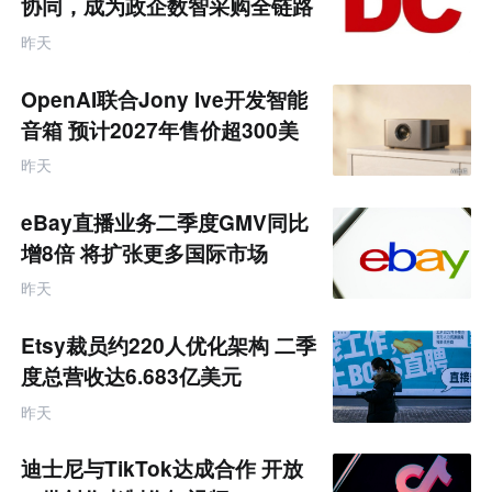
协同，成为政企数智采购全链路
互
服务商
联
昨天
网
专
题
OpenAI联合Jony Ive开发智能
音箱 预计2027年售价超300美
元
昨天
eBay直播业务二季度GMV同比
增8倍 将扩张更多国际市场
昨天
Etsy裁员约220人优化架构 二季
度总营收达6.683亿美元
昨天
迪士尼与TikTok达成合作 开放