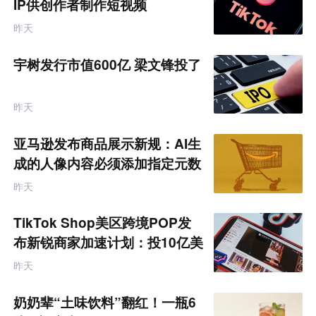
IP供创作者制作短视频
昨天
宇树发行市值600亿 梁文锋投了
昨天
亚马逊发布商品展示新规：AI生
成的人像内容必须添加指定元数
据
昨天
TikTok Shop美区跨境POP发
布新锐商家加速计划：投10亿美
金资源帮扶四类商家
昨天
奶奶辈“土味饮料”翻红！一瓶6