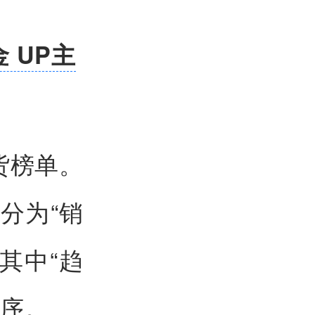
 UP主
货榜单。
分为“销
其中“趋
排序。