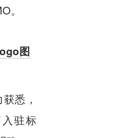
MO。
ogo图
力获悉，
商入驻标