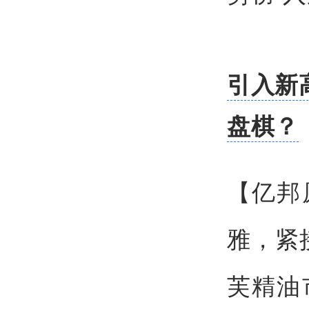
引入新
盘棋？
【亿邦
雅，紧
芙精油