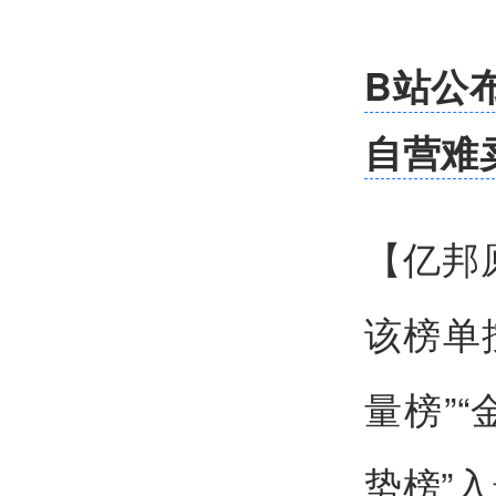
B站公
自营难
【亿邦
该榜单
量榜”
势榜”