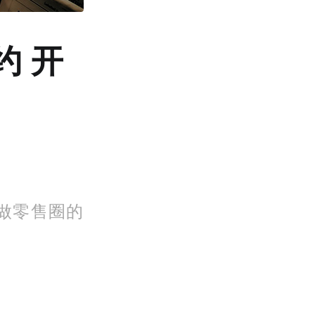
约 开
做零售圈的