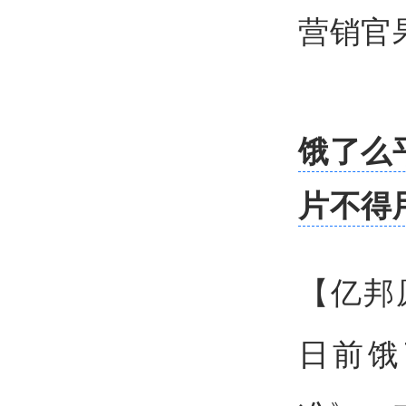
营销官
饿了么
片不得
【亿邦
日前饿