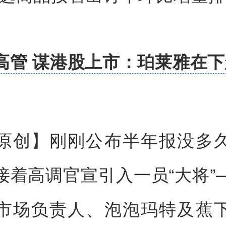
高管 谋港股上市：珀莱雅在
原创】刚刚公布半年报没多
接着高调官宣引入一员“大将”
市场负责人、泡泡玛特及蕉