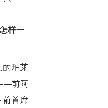
下怎样一
久的珀莱
——前阿
下前首席