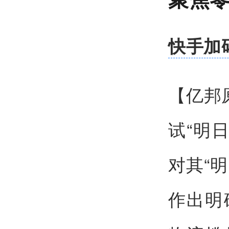
快手加
【亿邦
试“明
对其“
作出明