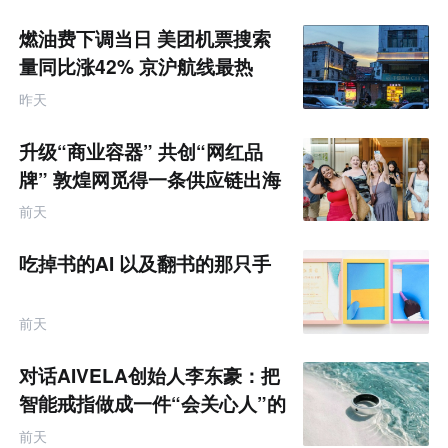
荐
未
燃油费下调当日 美团机票搜索
来
零
量同比涨42% 京沪航线最热
售
跨
昨天
境
电
商
升级“商业容器” 共创“网红品
产
业
牌” 敦煌网觅得一条供应链出海
互
的新路径
联
前天
网
专
题
吃掉书的AI 以及翻书的那只手
前天
对话AIVELA创始人李东豪：把
智能戒指做成一件“会关心人”的
饰品
前天