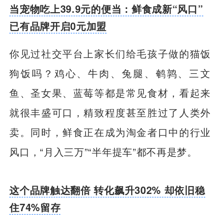
当宠物吃上39.9元的便当：鲜食成新“风口”
已有品牌开启0元加盟
你见过社交平台上家长们给毛孩子做的猫饭
狗饭吗？鸡心、牛肉、兔腿、鹌鹑、三文
鱼、圣女果、蓝莓等都是常见食材，看起来
就很丰盛可口，精致程度甚至胜过了人类外
卖。同时，鲜食正在成为淘金者口中的行业
风口，“月入三万”“半年提车”都不再是梦。
这个品牌触达翻倍 转化飙升302% 却依旧稳
住74%留存