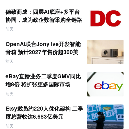
德致商成：四层AI底座+多平台
协同，成为政企数智采购全链路
服务商
前天
OpenAI联合Jony Ive开发智能
音箱 预计2027年售价超300美
元
前天
eBay直播业务二季度GMV同比
增8倍 将扩张更多国际市场
前天
Etsy裁员约220人优化架构 二季
度总营收达6.683亿美元
前天