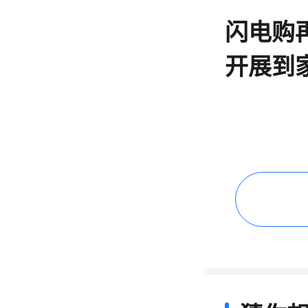
闪电购再
开展到