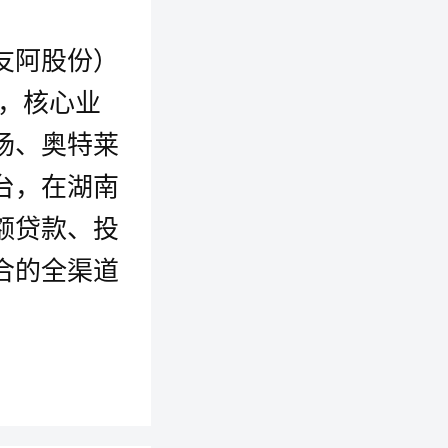
友阿股份）
市，核心业
场、奥特莱
台，在湖南
额贷款、投
合的全渠道