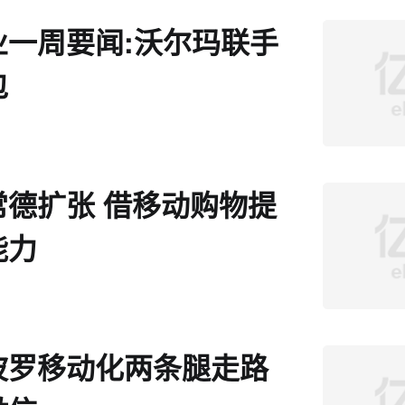
业一周要闻:沃尔玛联手
包
常德扩张 借移动购物提
能力
波罗移动化两条腿走路