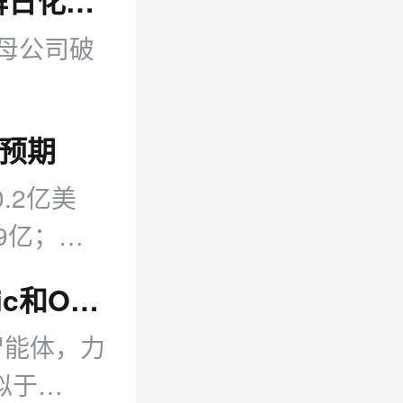
电商早报：快手升级夏季物流履约；老牌日化上海雪花膏母公司破产
母公司破
场预期
.2亿美
9亿；二
美元。公
Meta推出首款AI编程智能体 向Anthropic和OpenAI发起挑战
程智能体，力
似于