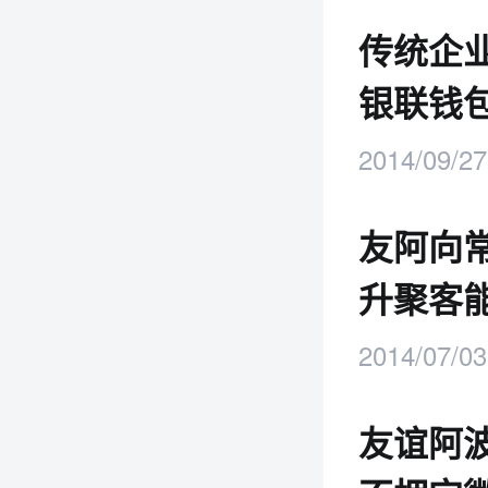
传统企
银联钱
2014/09/27
友阿向
升聚客
2014/07/03
友谊阿