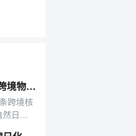
菜鸟启动“全球三日达”：72小时门到门 跨境物流时效再提速
5条跨境核
自然日门