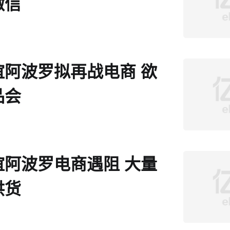
微信
谊阿波罗拟再战电商 欲
品会
谊阿波罗电商遇阻 大量
供货